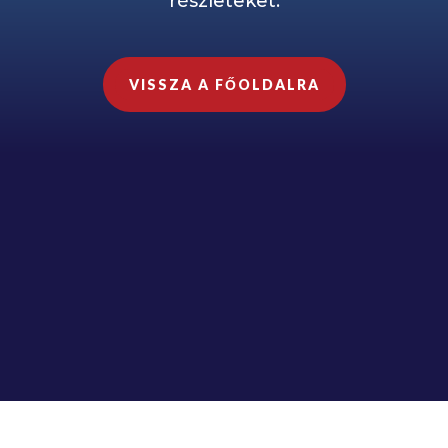
részleteket.
VISSZA A FŐOLDALRA