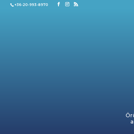
+36-20-993-8970
Ör
a