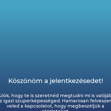
FŐO
Köszönöm a jelentkezésedet!
ülök, hogy te is szeretnéd megtudni mi is valójá
z igazi szuperképességed. Hamarosan felvesz
veled a kapcsolatot, hogy megbeszéljük a