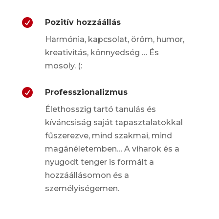

Pozitív hozzáállás
Harmónia, kapcsolat, öröm, humor,
kreativitás, könnyedség … És
mosoly.
(:

Professzionalizmus
Élethosszig tartó tanulás és
kíváncsiság saját tapasztalatokkal
fűszerezve, mind szakmai, mind
magánéletemben… A viharok és a
nyugodt tenger is formált a
hozzáállásomon és a
személyiségemen.