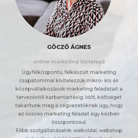
GÖCZŐ ÁGNES
online marketing kivtelező
Ügyfélközpontú, felkészült marketing
csapatommal kivitelezzük mikro- kis és
középvállalkozások marketing feladatait a
tervezéstől karbantartásig. Időt, költséget
takarítunk meg a cégvezetőknek úgy, hogy
az összes marketing feladat egy kézben
összpontosul.
Főbb szolgáltatásaink: weboldal, webshop