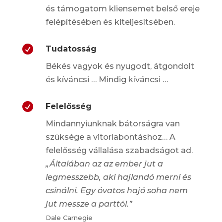
és támogatom kliensemet belső ereje
felépítésében és kiteljesítsében.

Tudatosság
Békés vagyok és nyugodt, átgondolt
és kíváncsi … Mindig kíváncsi …

Felelősség
Mindannyiunknak bátorságra van
szüksége a vitorlabontáshoz… A
felelősség vállalása szabadságot ad.
„
Általában az az ember jut a
legmesszebb, aki hajlandó merni és
csinálni. Egy óvatos hajó soha nem
jut messze a parttól.”
Dale Carnegie