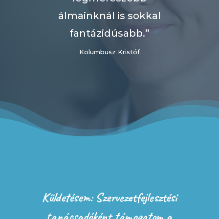
álmainknál is sokkal
fantázidúsabb.”
Kolumbusz Kristóf
Küldetésem: S
zervezetfejlesztési
tanácsadóként támogatom a