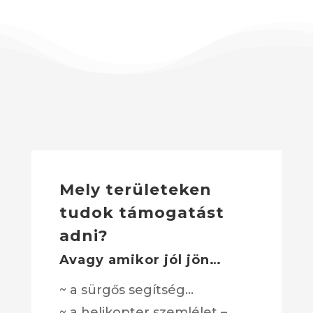
Mely területeken
tudok támogatást
adni?
Avagy amikor jól jön…
~ a sürgős segítség…
~ a helikopter szemlélet –