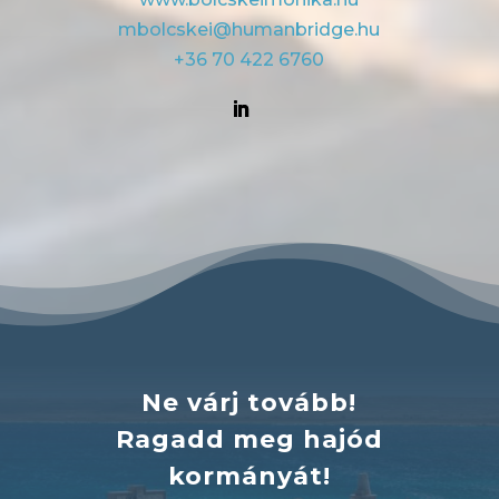
mbolcskei@humanbridge.hu
+36 70 422 6760
Ne várj tovább!
Ragadd meg hajód
kormányát!