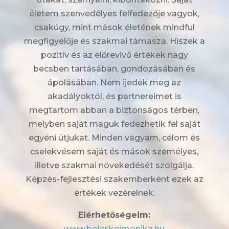
életem szenvedélyes felfedezője vagyok,
csakúgy, mint mások életének mindful
megfigyelője és szakmai támasza. Hiszek a
pozitív és az előrevivő értékek nagy
becsben tartásában, gondozásában és
ápolásában. Nem ijedek meg az
akadályoktól, és partnereimet is
megtartom abban a biztonságos térben,
melyben saját maguk fedezhetik fel saját
egyéni útjukat. Minden vágyam, célom és
cselekvésem saját és mások személyes,
illetve szakmai növekedését szolgálja.
Képzés-fejlesztési szakemberként ezek az
értékek vezérelnek.
Elérhetőségeim:
www.bolcskeimonika.hu