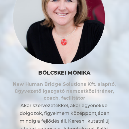
BÖLCSKEI MÓNIKA
New Human Bridge Solutions Kft. alapító,
ügyvezető igazgató nemzetközi tréner,
coach, facilitátor
Akár szervezetekkel, akár egyénekkel
dolgozok, figyelmem középpontjában
mindig a fejlődés áll. Keresni, kutatni új
utakat, szárnyalni, kibontakozni. Saját