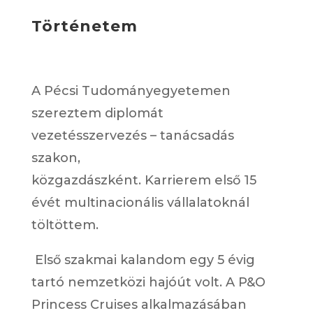
Történetem
A Pécsi Tudományegyetemen
szereztem diplomát
vezetésszervezés – tanácsadás
szakon,
közgazdászként.
Karrierem
első 15
évét multinacionális vállalatoknál
töltöttem.
Első szakmai kalandom egy 5 évig
tartó nemzetközi hajóút volt. A
P&O
Princess Cruises alkalmazásában