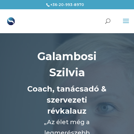
+36-20-993-8970
Galambosi
Szilvia
Coach, tanácsadó &
szervezeti
révkalauz
„Az élet még a
legmerészebb