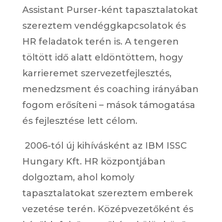
Assistant Purser-ként
tapasztalatokat
szereztem vendéggkapcsolatok és
HR feladatok terén is.
A tengeren
töltött idő alatt eldöntöttem, hogy
karrieremet szervezetfejlesztés,
menedzsment és coaching irányában
fogom erősíteni – mások támogatása
és fejlesztése lett célom.
2006-tól új kihívásként az IBM ISSC
Hungary Kft. HR központjában
dolgoztam, ahol komoly
tapasztalatokat szereztem emberek
vezetése terén.
Középvezetőként és