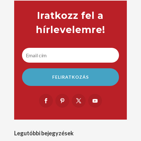
Iratkozz fel a
hírlevelemre!
FELIRATKOZÁS
Legutóbbi bejegyzések