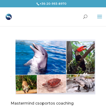
+36-20-993-8970
Mastermind csoportos coaching