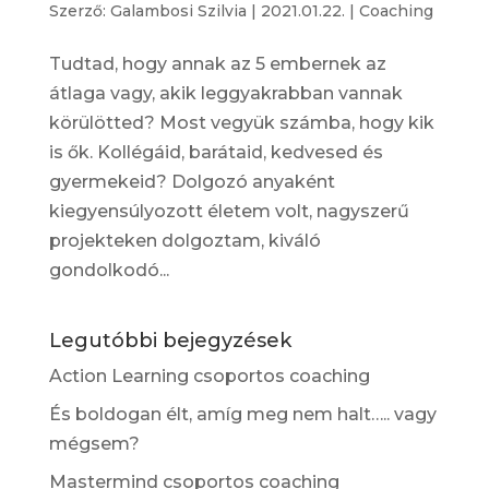
Szerző:
Galambosi Szilvia
|
2021.01.22.
|
Coaching
Tudtad, hogy annak az 5 embernek az
átlaga vagy, akik leggyakrabban vannak
körülötted? Most vegyük számba, hogy kik
is ők. Kollégáid, barátaid, kedvesed és
gyermekeid? Dolgozó anyaként
kiegyensúlyozott életem volt, nagyszerű
projekteken dolgoztam, kiváló
gondolkodó...
Legutóbbi bejegyzések
Action Learning csoportos coaching
És boldogan élt, amíg meg nem halt….. vagy
mégsem?
Mastermind csoportos coaching