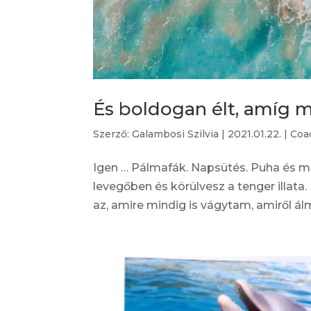
És boldogan élt, amíg 
Szerző:
Galambosi Szilvia
|
2021.01.22.
|
Coa
Igen … Pálmafák. Napsütés. Puha és m
levegőben és körülvesz a tenger illata
az, amire mindig is vágytam, amiről ál