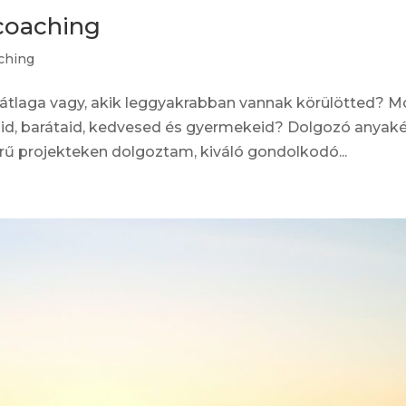
coaching
ching
átlaga vagy, akik leggyakrabban vannak körülötted? M
gáid, barátaid, kedvesed és gyermekeid? Dolgozó anyak
rű projekteken dolgoztam, kiváló gondolkodó...