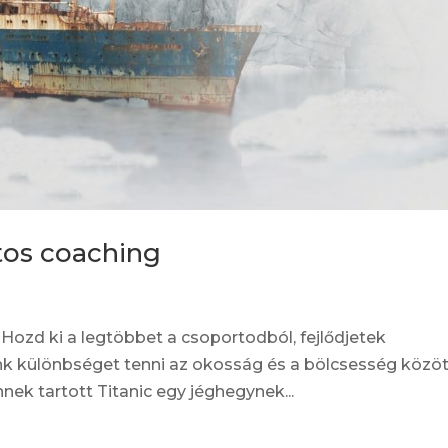
tos coaching
Hozd ki a legtöbbet a csoportodból, fejlődjetek
nk különbséget tenni az okosság és a bölcsesség közöt
ennek tartott Titanic egy jéghegynek...