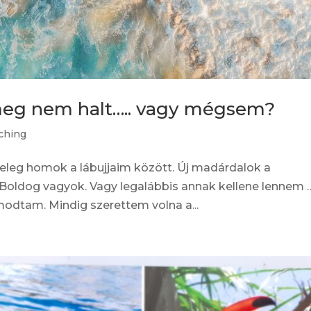
meg nem halt….. vagy mégsem?
ching
eleg homok a lábujjaim között. Új madárdalok a
. Boldog vagyok. Vagy legalábbis annak kellene lennem 
modtam. Mindig szerettem volna a...