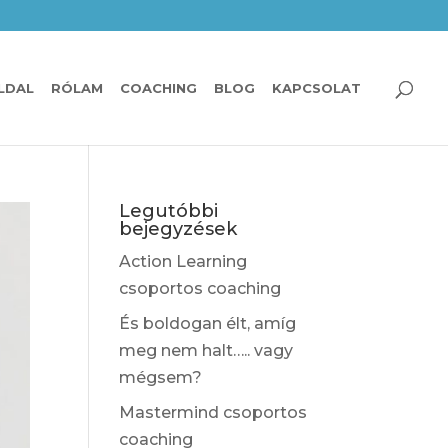
LDAL
RÓLAM
COACHING
BLOG
KAPCSOLAT
Legutóbbi
bejegyzések
Action Learning
csoportos coaching
És boldogan élt, amíg
meg nem halt….. vagy
mégsem?
Mastermind csoportos
coaching