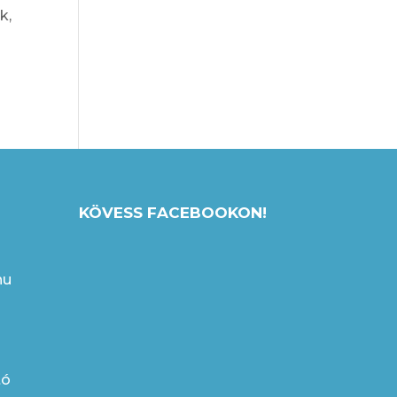
k,
KÖVESS FACEBOOKON!
hu
tó