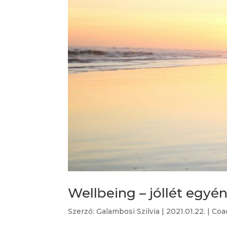
Wellbeing – jóllét egyé
Szerző:
Galambosi Szilvia
|
2021.01.22.
|
Coa