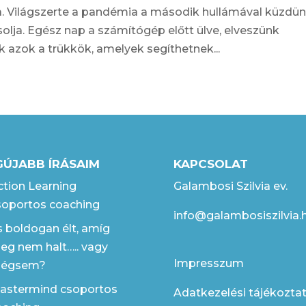
la. Világszerte a pandémia a második hullámával küzdün
lja. Egész nap a számítógép előtt ülve, elveszünk
k azok a trükkök, amelyek segíthetnek...
GÚJABB ÍRÁSAIM
KAPCSOLAT
ction Learning
Galambosi Szilvia ev.
soportos coaching
info@galambosiszilvia.
s boldogan élt, amíg
eg nem halt….. vagy
Impresszum
égsem?
astermind csoportos
Adatkezelési tájékozta