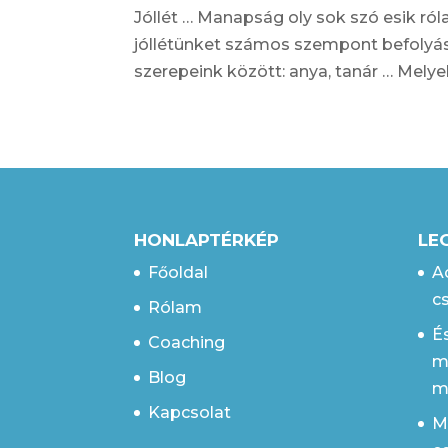
Jóllét … Manapság oly sok szó esik ró
jóllétünket számos szempont befolyáso
szerepeink között: anya, tanár … Melye
HONLAPTÉRKÉP
LE
Főoldal
A
c
Rólam
É
Coaching
m
Blog
m
Kapcsolat
M