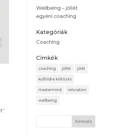
Wellbeing – jóllét
egyéni coaching
Kategóriák
Coaching
Címkék
coaching
jóllét
jólét
külföldre költözés
mastermind
relocation
wellbeing
t”