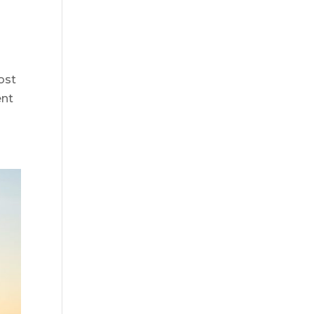
ost
ént