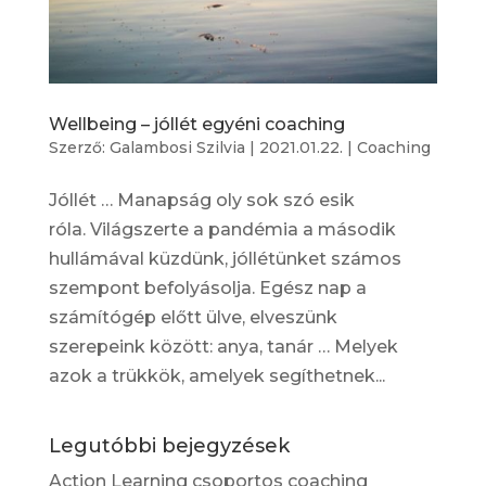
Wellbeing – jóllét egyéni coaching
Szerző:
Galambosi Szilvia
|
2021.01.22.
|
Coaching
Jóllét … Manapság oly sok szó esik
róla. Világszerte a pandémia a második
hullámával küzdünk, jóllétünket számos
szempont befolyásolja. Egész nap a
számítógép előtt ülve, elveszünk
szerepeink között: anya, tanár … Melyek
azok a trükkök, amelyek segíthetnek...
Legutóbbi bejegyzések
Action Learning csoportos coaching