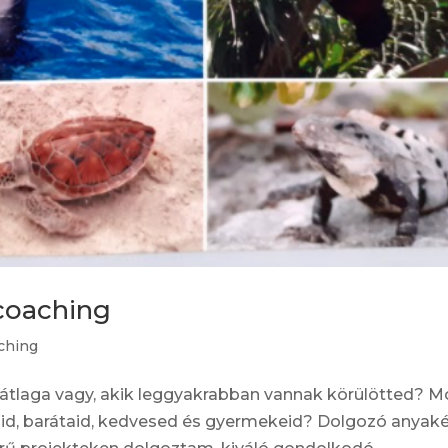
coaching
ching
átlaga vagy, akik leggyakrabban vannak körülötted? M
gáid, barátaid, kedvesed és gyermekeid? Dolgozó anyak