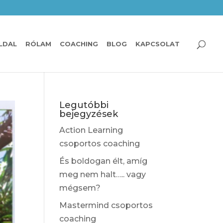
LDAL
RÓLAM
COACHING
BLOG
KAPCSOLAT
Legutóbbi
bejegyzések
Action Learning
csoportos coaching
És boldogan élt, amíg
meg nem halt….. vagy
mégsem?
Mastermind csoportos
coaching