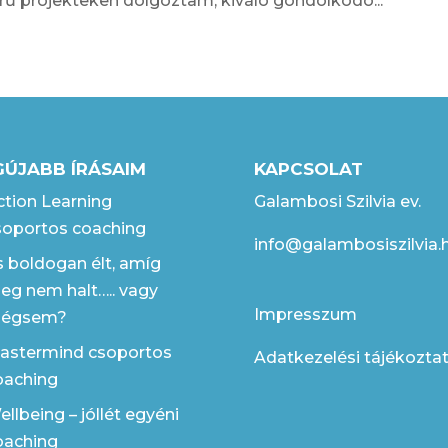
rű projekteken dolgoztam, kiváló gondolkodó...
GÚJABB ÍRÁSAIM
KAPCSOLAT
ction Learning
Galambosi Szilvia ev.
soportos coaching
info@galambosiszilvia.
s boldogan élt, amíg
eg nem halt….. vagy
Impresszum
égsem?
astermind csoportos
Adatkezelési tájékozta
oaching
llbeing – jóllét egyéni
oaching