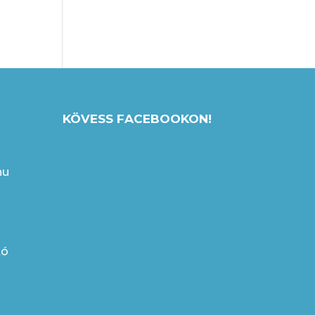
KÖVESS FACEBOOKON!
hu
tó