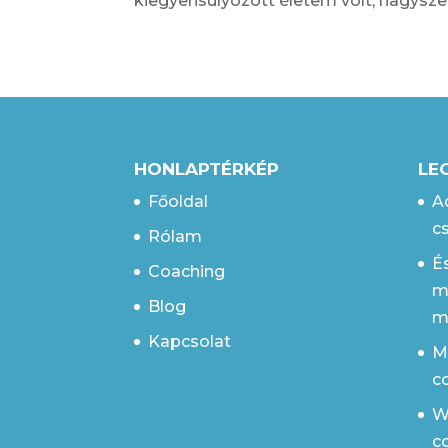
kiegyensúlyozott életem volt, nagysze
HONLAPTÉRKÉP
LE
Főoldal
A
c
Rólam
É
Coaching
m
Blog
m
Kapcsolat
M
c
We
c