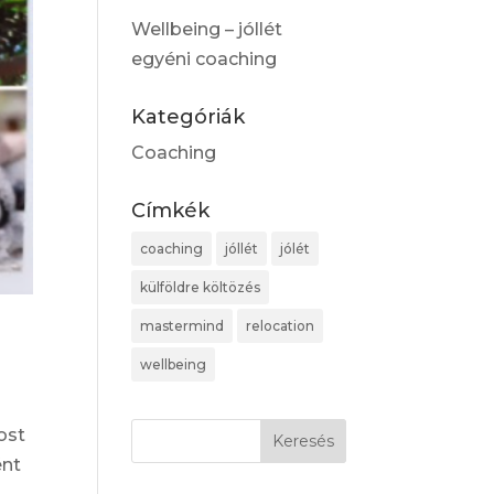
Wellbeing – jóllét
egyéni coaching
Kategóriák
Coaching
Címkék
coaching
jóllét
jólét
külföldre költözés
mastermind
relocation
wellbeing
ost
ént